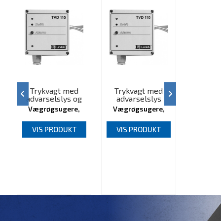
Trykvagt med
Trykvagt med
advarselslys og
advarselslys
alarm
Vægrøgsugere,
Vægrøgsugere,
720703200
720703100
VIS PRODUKT
VIS PRODUKT