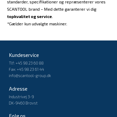
standarder, specifikationer og repræsenterer vores
SCANTOOL brand –
Med dette garanterer vi dig
topkvalitet og service
.
*Gælder kun udvalgte maskiner.
Kundeservice
Tlf: +45 98 23 60 88
Fax: +45 98 23 61 44
info@scantool-group.dk
Adresse
Industrivej 3-9
DK-9460 Brovst
Følg os