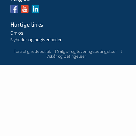
Hurtige links
Om os
Nyheder og begivenheder
Fortrolighedspolitik
l
Salgs- og leveringsbetingelser
l
Vilkår og Betingelser