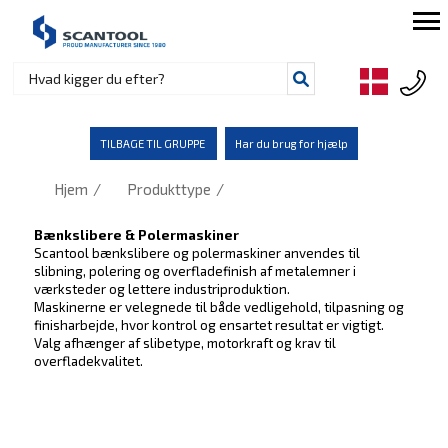
TILBAGE TIL GRUPPE
Har du brug for hjælp
/
/
Hjem
Produkttype
Bænkslibere & Polermaskiner
Scantool bænkslibere og polermaskiner anvendes til
slibning, polering og overfladefinish af metalemner i
værksteder og lettere industriproduktion.
Maskinerne er velegnede til både vedligehold, tilpasning og
finisharbejde, hvor kontrol og ensartet resultat er vigtigt.
Valg afhænger af slibetype, motorkraft og krav til
overfladekvalitet.