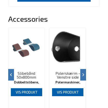
Accessories
Slibebånd
Polerskærm -
Poler
50x800mm
Venstre side
Højr
Dobbeltslibere,
Polermaskiner,
Polerm
0214***
0921447
09
VIS PRODUKT
VIS PRODUKT
VIS 