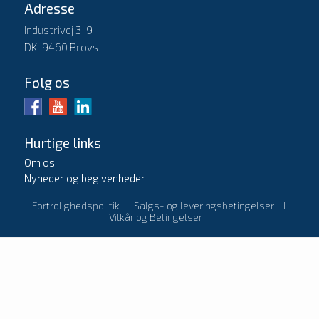
Adresse
Industrivej 3-9
DK-9460 Brovst
Følg os
Hurtige links
Om os
Nyheder og begivenheder
Fortrolighedspolitik
l
Salgs- og leveringsbetingelser
l
Vilkår og Betingelser