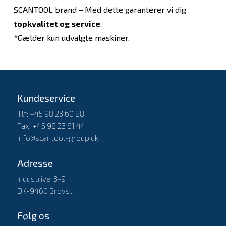
SCANTOOL brand –
Med dette garanterer vi dig
topkvalitet og service
.
*Gælder kun udvalgte maskiner.
Kundeservice
Tlf: +45 98 23 60 88
Fax: +45 98 23 61 44
info@scantool-group.dk
Adresse
Industrivej 3-9
DK-9460 Brovst
Følg os