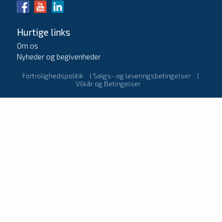
Hurtige links
Om os
Nyheder og begivenheder
Fortrolighedspolitik
l
Salgs- og leveringsbetingelser
l
Vilkår og Betingelser