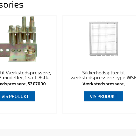
sories
til Værkstedspressere,
Sikkerhedsgitter til
 modeller, 1 sæt, 8stk.
værkstedspressere type WS
edspressere, 5207000
Værkstedspressere,
5207001/5207002/5207003/520
VIS PRODUKT
VIS PRODUKT