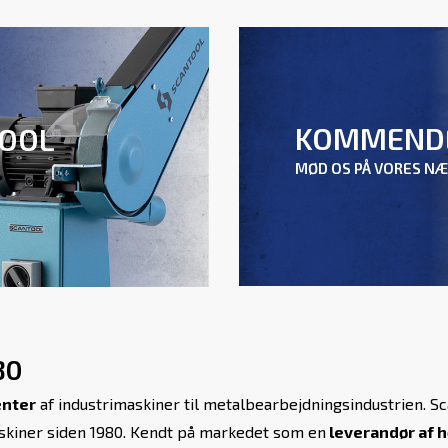
KOMMEND
TOOL
MØD OS PÅ VORES N
80
enter
af industrimaskiner til metalbearbejdningsindustrien. Sc
askiner siden 1980. Kendt på markedet som en
leverandør af h