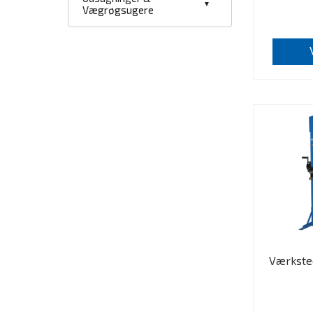
Vægrøgsugere
Værksted