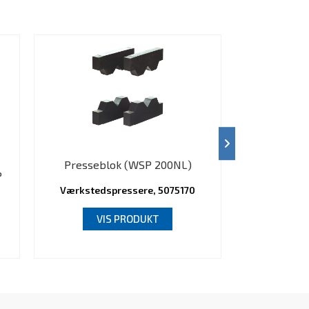
Presseblok (WSP 200NL)
Presseb
P
Værkstedspressere, 5075170
Værksteds
7004/5207005
VIS PRODUKT
V