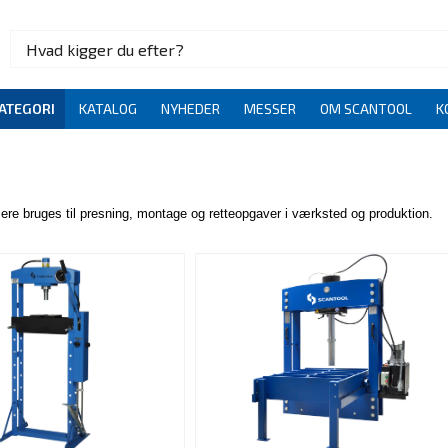
ATEGORI
KATALOG
NYHEDER
MESSER
OM SCANTOOL
K
ere bruges til presning, montage og retteopgaver i værksted og produktion.