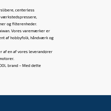
slibere, centerless
, værkstedspressere,
er og filterenheder.
 Taiwan. Vores varemærker er
jent af hobbyfolk, håndværk og
r af en af vores leverandører
motorer.
TOOL brand –
Med dette