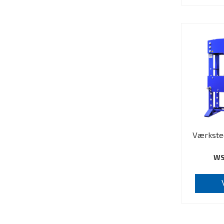
Værksted
WS