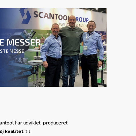
E MESSER
ÆSTE MESSE
antool har udviklet, produceret
øj kvalitet
, til