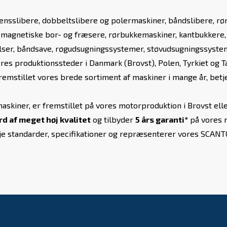
nsslibere, dobbeltslibere og polermaskiner, båndslibere, rør
, magnetiske bor- og fræsere, rørbukkemaskiner, kantbukkere
alser, båndsave, røgudsugningssystemer, støvudsugningssystem
ores produktionssteder i Danmark (Brovst), Polen, Tyrkiet og
 fremstillet vores brede sortiment af maskiner i mange år, bet
skiner, er fremstillet på vores motorproduktion i Brovst elle
d af meget høj kvalitet
og tilbyder
5 års garanti*
på vores 
høje standarder, specifikationer og repræsenterer vores SCAN